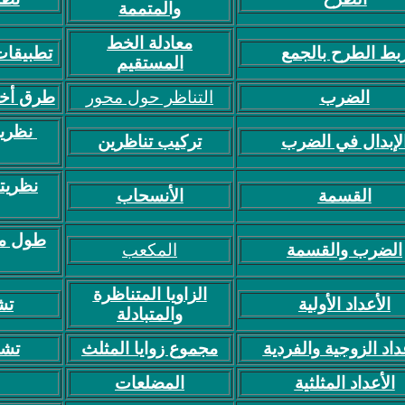
والمتممة
معادلة الخط
بط الطرح بالجمع
تطبيقات
المستقيم
الضرب
التناظر حول محور
طرق أخر
نظرية
لإبدال في الضرب
تركيب تناظرين
نظريت
القسمة
الأنسحاب
طول مت
الضرب والقسمة
المكعب
الزاويا المتناظرة
الأعداد الأولية
تش
والمتبادلة
داد الزوجية والفردية
مجموع زوايا المثلث
تشا
الأعداد المثلثية
المضلعات