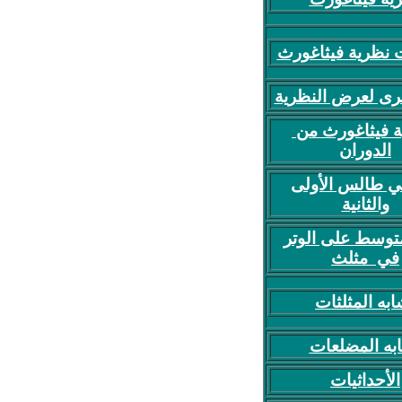
 نظرية فيثاغورث
ى لعرض النظرية
 فيثاغورث من
الدوران
ي طالس الأولى
والثانية
وسط على الوتر
في مثلث
ابه المثلثات
به المضلعات
الأحداثيات