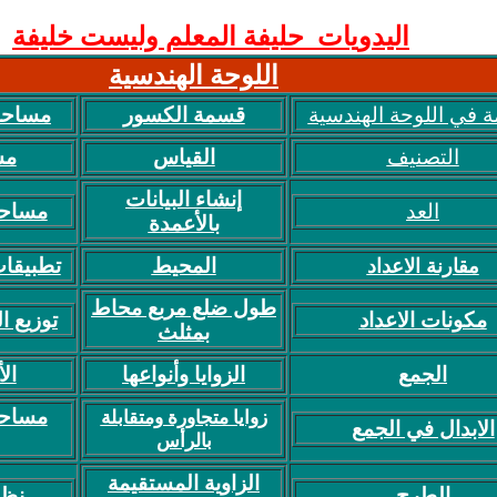
اليدويات
حليفة المعلم وليست خليفة
اللوحة الهندسية
 في اللوحة الهندسية
قسمة الكسور
مساحة 
التصنيف
القياس
مس
إنشاء البيانات
العد
مساحة
بالأعمدة
المحيط
تطبيقا
مقارنة الاعداد
طول ضلع مربع محاط
مكونات الاعداد
توزيع 
بمثلث
الجمع
الزوايا وأنواعها
ال
مساحة
زوايا متجاورة ومتقابلة
الابدال في الجمع
بالرأس
الزاوية المستقيمة
الطرح
نظر