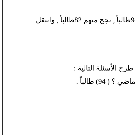
عدد طلاب الصف الخامس الابتدائي في العام الماضي 94طالباً , نجح منهم 82طالباً , وانتقل
ح الأسئلة التالية :
) طالباً .