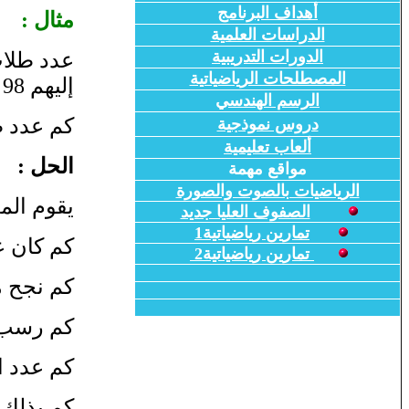
أهداف البرنامج
مثال :
الدراسات العلمية
الدورات التدريبية
المصطلحات الرياضياتية
إليهم 98 طالباُ من الصف الرابع .
الرسم الهندسي
كم عدد ط
دروس نموذجية
ألعاب تعليمية
الحل :
مواقع مهمة
الرياضيات بالصوت والصورة
يقوم الم
الصفوف العليا جديد
تمارين رياضياتية1
كم كان عدد
تمارين رياضياتية2
كم نجح منهم ؟ (
كم رسب منهم ؟ 94 
كم عدد الط
كم بذلك 