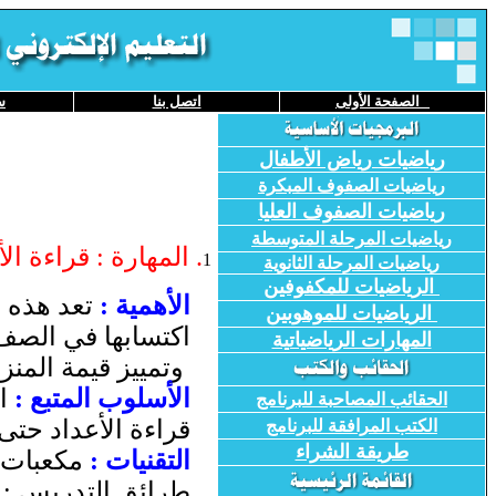
الصفحة
الأولى
اتصل بنا
س
رياضيات رياض الأطفال
رياضيات الصفوف المبكرة
رياضيات الصفوف العليا
رياضيات المرحلة المتوسطة
. المهارة : قراءة ا
1
رياضيات المرحلة الثانوية
الرياضيات للمكفوفين
الأهمية :
تعد هذه ال
الرياضيات للموهوبين
اكتسابها في الصف ا
المهارات الرياضياتية
وتمييز قيمة المنزل
الأسلوب المتبع :
ال
الحقائب المصاحبة للبرنامج
قراءة الأعداد حتى 
الكتب المرافقة للبرنامج
طريقة
الشراء
التقنيات :
مكعبات 
طرائق التدريس : ا