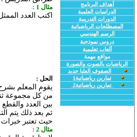
أهداف البرنامج
مثال 1 :
الدراسات العلمية
اكتب العدد الممثل
الدورات التدريبية
المصطلحات الرياضياتية
الرسم الهندسي
دروس نموذجية
ألعاب تعليمية
مواقع مهمة
الرياضيات بالصوت والصورة
الصفوف العليا جديد
تمارين رياضياتية1
الحل :
تمارين رياضياتية2
يقوم المعلم بشرح 
من كل مجموعة ثنائ
بين العدد والقطع ا
ثم بعد ذلك يتم التذ
حيث تعتبر خبرات 
مثال 2 :